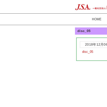
HOME
disc_05
2018年12月0
disc_05