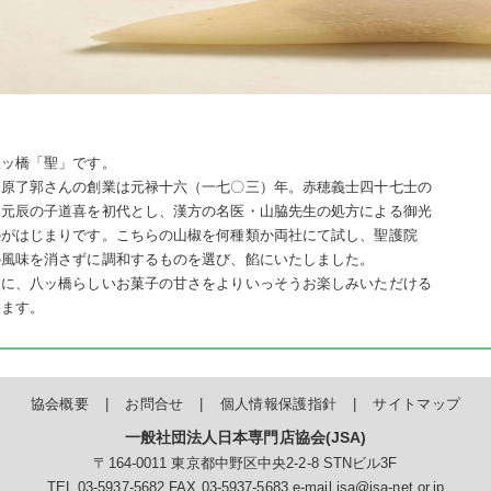
八ッ橋「聖」です。
な原了郭さんの創業は元禄十六（一七〇三）年。赤穂義士四十七士の
門元辰の子道喜を初代とし、漢方の名医・山脇先生の処方による御光
のがはじまりです。こちらの山椒を何種類か両社にて試し、聖護院
の風味を消さずに調和するものを選び、餡にいたしました。
激に、八ッ橋らしいお菓子の甘さをよりいっそうお楽しみいただける
ります。
協会概要
お問合せ
個人情報保護指針
サイトマップ
一般社団法人日本専門店協会(JSA)
〒164-0011 東京都中野区中央2-2-8 STNビル3F
TEL 03-5937-5682 FAX 03-5937-5683
e-mail jsa@jsa-net.or.jp