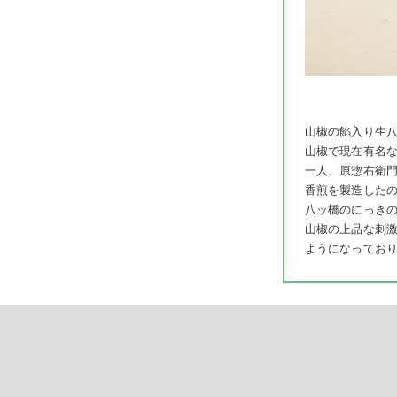
山椒の餡入り生
山椒で現在有名
一人、原惣右衛
香煎を製造した
八ッ橋のにっき
山椒の上品な刺
ようになってお