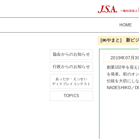
HOME
[㈱やまと] 新ビジョ
協会からのお知らせ
2019年07月3
行政からのお知らせ
創業102年を迎え
を発表。初のオ
あったか・えっせい
伝統を大切にしな
ディスプレイコンテスト
NADESHIKO／
TOPICS