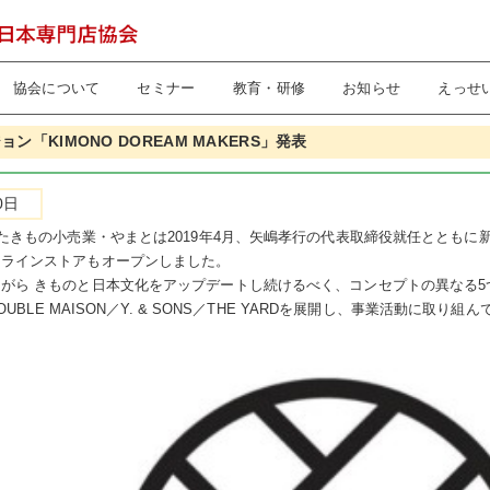
協会について
セミナー
教育・研修
お知らせ
えっせ
ン「KIMONO DOREAM MAKERS」発表
0日
たきもの小売業・やまとは2019年4月、矢嶋孝行の代表取締役就任とともに新ビジョ
ンラインストアもオープンしました。
がら きものと日本文化をアップデートし続けるべく、コンセプトの異なる5つの
DOUBLE MAISON／Y. & SONS／THE YARDを展開し、事業活動に取り組