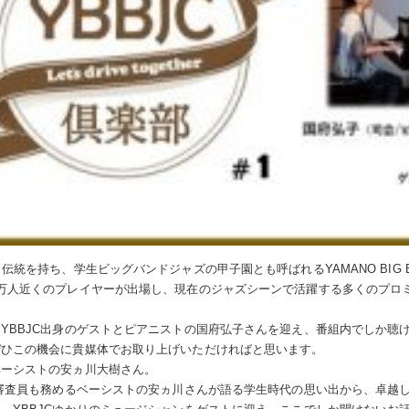
伝統を持ち、学生ビッグバンドジャズの甲子園とも呼ばれるYAMANO BIG BAND
4万人近くのプレイヤーが出場し、現在のジャズシーンで活躍する多くのプロ
YBBJC出身のゲストとピアニストの国府弘子さんを迎え、番組内でしか聴
ぜひこの機会に貴媒体でお取り上げいただければと思います。
ベーシストの安ヵ川大樹さん。
の審査員も務めるベーシストの安ヵ川さんが語る学生時代の思い出から、卓越