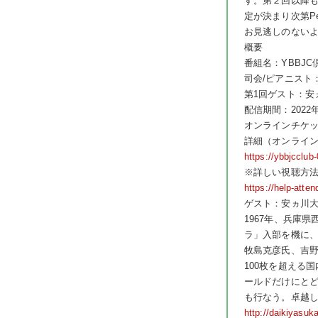
す。第２回以降も
定が決まり次第P
お見逃しのない
概要
番組名：YBBJC
司会/ピアニスト
第1回ゲスト：安
配信期間：2022年
オンラインチケッ
詳細（オンライ
https://ybbjcclub
※詳しい視聴方
https://help-atte
ゲスト：安ヵ川
1967年、兵庫
ラ」入部を機に
牧島克彦氏、吉
100枚を超える
ールドだけにと
も行なう。卓越
http://daikiyasu