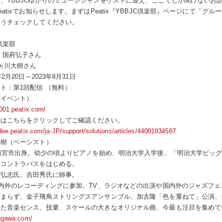
、YBBJCゆかりのミュージシャンをゲストに迎え、ここでしか聞けないお
eatixでお知らせします。まずはPeatix『YBBJC倶楽部』ページにて「
ようチェックしてください。
倶楽部
：国府弘子さん
ヵ川大樹さん
2月20日～2023年8月31日
ト：第1回配信 （無料）
ンイベント）
-001.peatix.com/
法はこちらをクリックしてご確認ください。
ndee.peatix.com/ja-JP/support/solutions/articles/44001934587
大樹（ベーシスト）
県西宮市出身。幼少の頃よりピアノを始め、明治大学入学後、「明治大学ビッ
、コントラバスをはじめる。
野弘志氏、吉田秀氏に師事。
国内外のレコーディングに参加。TV、ラジオなどの出演や国内外のジャズフ
どまらず、金子飛鳥ストリングスアンサンブル、加古隆「色を重ねて」公演、
した音楽センス、技量、スケールの大きなオリジナル曲、今最も注目を集めて
kagawa.com/