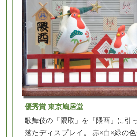
優秀賞 東京鳩居堂
歌舞伎の「隈取」を「隈酉」に引
落たディスプレイ。 赤×白×緑の