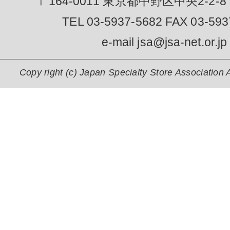
〒164-0011 東京都中野区中央2-2-8
TEL 03-5937-5682 FAX 03-593
e-mail jsa@jsa-net.or.jp
Copy right (c) Japan Specialty Store Association A